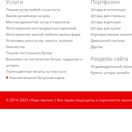
Услуги
Портфолио
Пошив штор любой сложности
Шторы в гостинную
Вызов дизайнера на дом
Шторы для спальни
Монтаж/демонтаж штор и карнизов
Шторы в детскую
Изготовление нестандартных карнизов
Шторы для кухни
Изготовление мягкой мебели малых форм
Корпоративным клиен
Установка ролл-штор, плиссе, жалюзи
Домашний тексиль
Химчистка
Другое
Пошив постельного белья
Разделы сайта
Вышивка на постельном белье, подушках и
шторах.
Индивидуальный пош
Полноцветная печать на текстиле
Купить шторы онлайн
▪
Накопительная бонусная карта
© 2014–2023 «Леди прима» | Все права защищены и охраняются закон