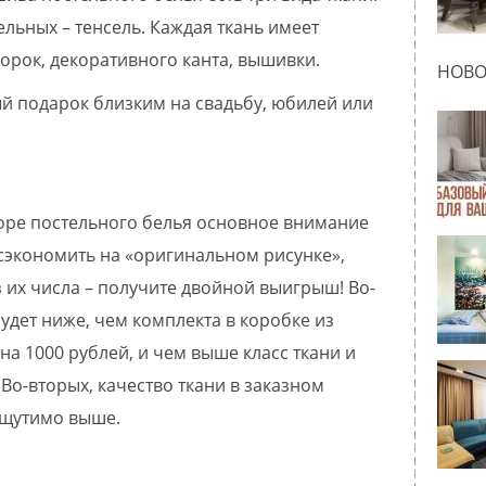
ельных – тенсель. Каждая ткань имеет
борок, декоративного канта, вышивки.
НОВО
ный подарок близким на свадьбу, юбилей или
боре постельного белья основное внимание
 сэкономить на «оригинальном рисунке»,
из их числа – получите двойной выигрыш! Во-
удет ниже, чем комплекта в коробке из
а 1000 рублей, и чем выше класс ткани и
Во-вторых, качество ткани в заказном
ощутимо выше.