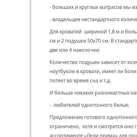
- больших и круглых матрасов мы и
- владельцев нестандартного колич
Для кроватей шириной 1,8 м и бол
см и 2 подушки 50х70 см. В станда
две или 4 наволочки.
Количество подушек зависит от хозя
ноутбуком в кровати, имеет ли бол
потеет во время сна и т.д.
И больше никаких разномастных на
- любителей однотонного белья;
Предложение готового однотонного
ограничено, хотя и смотрится оно 
ассортименте «Леди прима» для пош