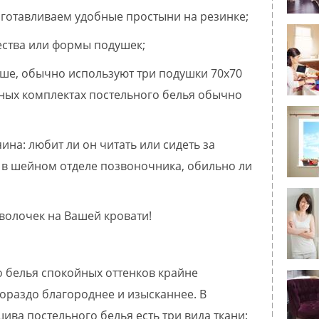
зготавливаем удобные простыни на резинке;
ества или формы подушек;
ьше, обычно используют три подушки 70х70
ртных комплектах постельного белья обычно
ина: любит ли он читать или сидеть за
и в шейном отделе позвоночника, обильно ли
волочек на Вашей кровати!
 белья спокойных оттенков крайне
гораздо благороднее и изысканнее. В
ива постельного белья есть три вида ткани: