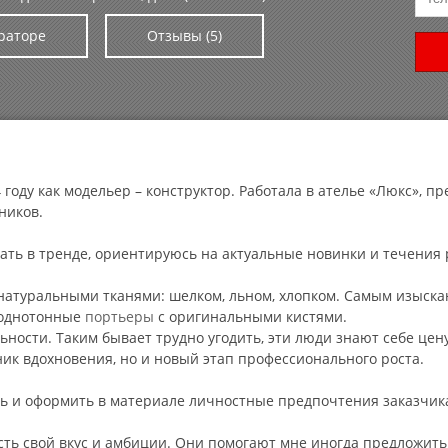
раторе
Отзывы (5)
 году как модельер – конструктор. Работала в ателье «Люкс», 
ников.
тать в тренде, ориентируюсь на актуальные новинки и течения 
 натуральными тканями: шелком, льном, хлопком. Самым изыс
 однотонные
портьеры
с оригинальными кистями.
ости. Таким бывает трудно угодить, эти люди знают себе цену
ник вдохновения, но и новый этап профессионального роста.
ть и оформить в материале личностные предпочтения заказчик
есть свой вкус и амбиции. Они помогают мне иногда предложить