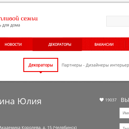
ливой семьи
ь для дома
НОВОСТИ
ДЕКОРАТОРЫ
ВАКАНСИИ
АЛОНОВ
Декораторы
Партнеры - Дизайнеры интерье
ина Юлия
ВЫ
19037
 Академика Королева, д. 15 (Челябинск)