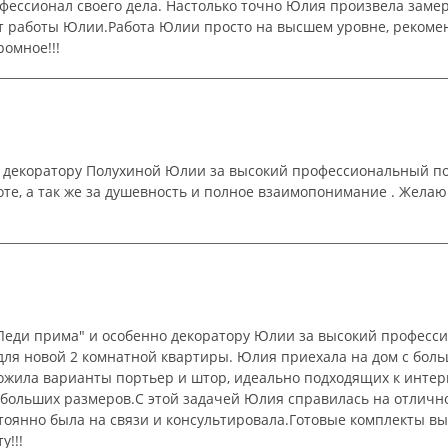
ессионал своего дела. Настолько точно Юлия произвела замер
 от работы Юлии.Работа Юлии просто на высшем уровне, реком
ромное!!!
 декоратору Полухиной Юлии за высокий профессиональный под
оте, а так же за душевность и полное взаимопонимание . Желаю
Леди прима" и особенно декоратору Юлии за высокий професс
для новой 2 комнатной квартиры. Юлия приехала на дом с бол
ожила варианты портьер и штор, идеально подходящих к интер
но больших размеров.С этой задачей Юлия справилась на отлич
тоянно была на связи и консультировала.Готовые комплекты в
у!!!