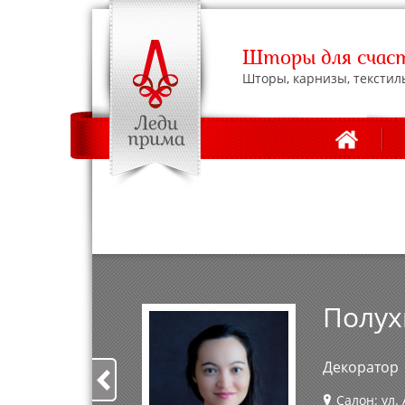
Шторы для счаст
Шторы, карнизы, текстил
АДРЕСА С
Полух
Декоратор
Салон: ул.