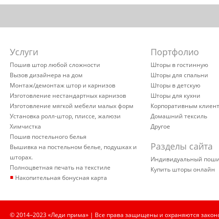
Услуги
Портфолио
Пошив штор любой сложности
Шторы в гостинную
Вызов дизайнера на дом
Шторы для спальни
Монтаж/демонтаж штор и карнизов
Шторы в детскую
Изготовление нестандартных карнизов
Шторы для кухни
Изготовление мягкой мебели малых форм
Корпоративным клиен
Установка ролл-штор, плиссе, жалюзи
Домашний тексиль
Химчистка
Другое
Пошив постельного белья
Разделы сайта
Вышивка на постельном белье, подушках и
шторах.
Индивидуальный пош
Полноцветная печать на текстиле
Купить шторы онлайн
▪
Накопительная бонусная карта
© 2014–2023 «Леди прима» | Все права защищены и охраняются закон