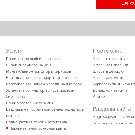
ЗАГРУ
Услуги
Портфолио
Пошив штор любой сложности
Шторы в гостинную
Вызов дизайнера на дом
Шторы для спальни
Монтаж/демонтаж штор и карнизов
Шторы в детскую
Изготовление нестандартных карнизов
Шторы для кухни
Изготовление мягкой мебели малых форм
Корпоративным клиен
Установка ролл-штор, плиссе, жалюзи
Домашний тексиль
Химчистка
Другое
Пошив постельного белья
Разделы сайта
Вышивка на постельном белье, подушках и
шторах.
Индивидуальный пош
Полноцветная печать на текстиле
Купить шторы онлайн
▪
Накопительная бонусная карта