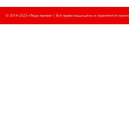
© 2014–2023 «Леди прима» | Все права защищены и охраняются закон