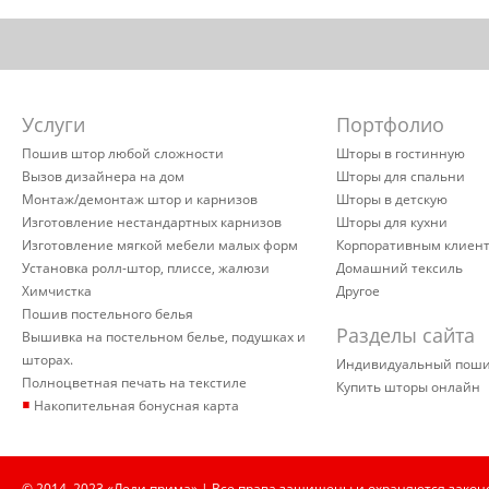
Услуги
Портфолио
Пошив штор любой сложности
Шторы в гостинную
Вызов дизайнера на дом
Шторы для спальни
Монтаж/демонтаж штор и карнизов
Шторы в детскую
Изготовление нестандартных карнизов
Шторы для кухни
Изготовление мягкой мебели малых форм
Корпоративным клиен
Установка ролл-штор, плиссе, жалюзи
Домашний тексиль
Химчистка
Другое
Пошив постельного белья
Разделы сайта
Вышивка на постельном белье, подушках и
шторах.
Индивидуальный пош
Полноцветная печать на текстиле
Купить шторы онлайн
▪
Накопительная бонусная карта
© 2014–2023 «Леди прима» | Все права защищены и охраняются закон