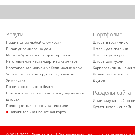
Услуги
Портфолио
Пошив штор любой сложности
Шторы в гостинную
Вызов дизайнера на дом
Шторы для спальни
Монтаж/демонтаж штор и карнизов
Шторы в детскую
Изготовление нестандартных карнизов
Шторы для кухни
Изготовление мягкой мебели малых форм
Корпоративным клиен
Установка ролл-штор, плиссе, жалюзи
Домашний тексиль
Химчистка
Другое
Пошив постельного белья
Разделы сайта
Вышивка на постельном белье, подушках и
шторах.
Индивидуальный пош
Полноцветная печать на текстиле
Купить шторы онлайн
▪
Накопительная бонусная карта
© 2014–2023 «Леди прима» | Все права защищены и охраняются закон