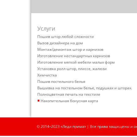
Услуги
Пошив штор любой сложности
Вызов дизайнера на дом
Монтаж/демонтаж штор и карнизов
Изготовление нестандартных карнизов
Изготовление мягкой мебели малых форм
Установка ролл-штор, плиссе, жалюзи
Химчистка
Пошив постельного белья
Вышивка на постельном белье, подушках и шторах.
Полноцветная печать на текстиле
▪
Накопительная бонусная карта
© 2014–2023 «Леди прима» | Все права защищены и о