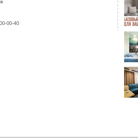
аж
00-00-40