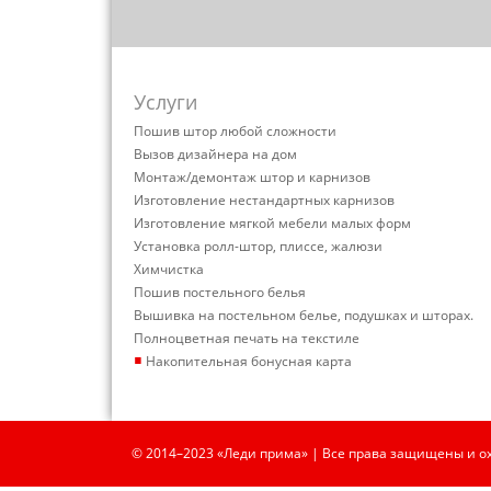
Услуги
Пошив штор любой сложности
Вызов дизайнера на дом
Монтаж/демонтаж штор и карнизов
Изготовление нестандартных карнизов
Изготовление мягкой мебели малых форм
Установка ролл-штор, плиссе, жалюзи
Химчистка
Пошив постельного белья
Вышивка на постельном белье, подушках и шторах.
Полноцветная печать на текстиле
▪
Накопительная бонусная карта
© 2014–2023 «Леди прима» | Все права защищены и о