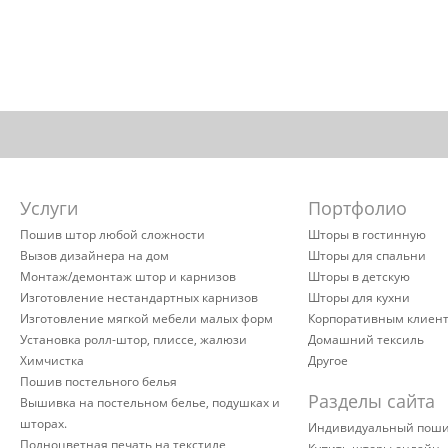
Услуги
Портфолио
Пошив штор любой сложности
Шторы в гостинную
Вызов дизайнера на дом
Шторы для спальни
Монтаж/демонтаж штор и карнизов
Шторы в детскую
Изготовление нестандартных карнизов
Шторы для кухни
Изготовление мягкой мебели малых форм
Корпоративным клиен
Установка ролл-штор, плиссе, жалюзи
Домашний тексиль
Химчистка
Другое
Пошив постельного белья
Разделы сайта
Вышивка на постельном белье, подушках и
шторах.
Индивидуальный пош
Полноцветная печать на текстиле