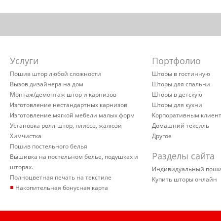
Услуги
Портфолио
Пошив штор любой сложности
Шторы в гостинную
Вызов дизайнера на дом
Шторы для спальни
Монтаж/демонтаж штор и карнизов
Шторы в детскую
Изготовление нестандартных карнизов
Шторы для кухни
Изготовление мягкой мебели малых форм
Корпоративным клиен
Установка ролл-штор, плиссе, жалюзи
Домашний тексиль
Химчистка
Другое
Пошив постельного белья
Разделы сайта
Вышивка на постельном белье, подушках и
шторах.
Индивидуальный пош
Полноцветная печать на текстиле
Купить шторы онлайн
▪
Накопительная бонусная карта