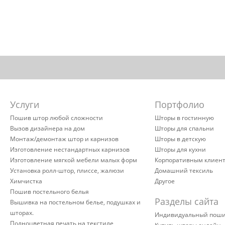
Услуги
Портфолио
Пошив штор любой сложности
Шторы в гостинную
Вызов дизайнера на дом
Шторы для спальни
Монтаж/демонтаж штор и карнизов
Шторы в детскую
Изготовление нестандартных карнизов
Шторы для кухни
Изготовление мягкой мебели малых форм
Корпоративным клиен
Установка ролл-штор, плиссе, жалюзи
Домашний тексиль
Химчистка
Другое
Пошив постельного белья
Разделы сайта
Вышивка на постельном белье, подушках и
шторах.
Индивидуальный пош
Полноцветная печать на текстиле