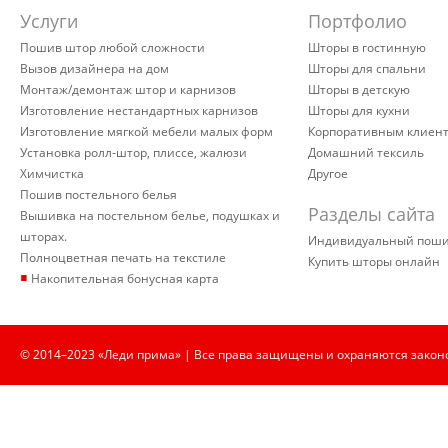
Услуги
Портфолио
Пошив штор любой сложности
Шторы в гостинную
Вызов дизайнера на дом
Шторы для спальни
Монтаж/демонтаж штор и карнизов
Шторы в детскую
Изготовление нестандартных карнизов
Шторы для кухни
Изготовление мягкой мебели малых форм
Корпоративным клиен
Установка ролл-штор, плиссе, жалюзи
Домашний тексиль
Химчистка
Другое
Пошив постельного белья
Разделы сайта
Вышивка на постельном белье, подушках и
шторах.
Индивидуальный пош
Полноцветная печать на текстиле
Купить шторы онлайн
▪
Накопительная бонусная карта
© 2014–2023 «Леди прима» | Все права защищены и охраняются закон