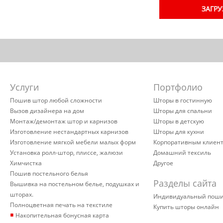
ЗАГРУ
Услуги
Портфолио
Пошив штор любой сложности
Шторы в гостинную
Вызов дизайнера на дом
Шторы для спальни
Монтаж/демонтаж штор и карнизов
Шторы в детскую
Изготовление нестандартных карнизов
Шторы для кухни
Изготовление мягкой мебели малых форм
Корпоративным клиен
Установка ролл-штор, плиссе, жалюзи
Домашний тексиль
Химчистка
Другое
Пошив постельного белья
Разделы сайта
Вышивка на постельном белье, подушках и
шторах.
Индивидуальный пош
Полноцветная печать на текстиле
Купить шторы онлайн
▪
Накопительная бонусная карта