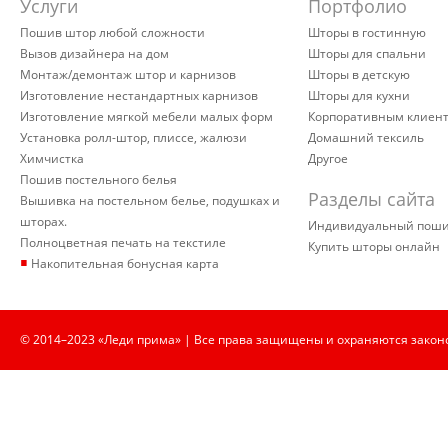
Услуги
Портфолио
Пошив штор любой сложности
Шторы в гостинную
Вызов дизайнера на дом
Шторы для спальни
Монтаж/демонтаж штор и карнизов
Шторы в детскую
Изготовление нестандартных карнизов
Шторы для кухни
Изготовление мягкой мебели малых форм
Корпоративным клиен
Установка ролл-штор, плиссе, жалюзи
Домашний тексиль
Химчистка
Другое
Пошив постельного белья
Разделы сайта
Вышивка на постельном белье, подушках и
шторах.
Индивидуальный пош
Полноцветная печать на текстиле
Купить шторы онлайн
▪
Накопительная бонусная карта
© 2014–2023 «Леди прима» | Все права защищены и охраняются закон