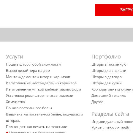
ЗАГРУ
Услуги
Портфолио
Пошив штор любой сложности
Шторы в гостинную
Вызов дизайнера на дом
Шторы для спальни
Монтаж/демонтаж штор и карнизов
Шторы в детскую
Изготовление нестандартных карнизов
Шторы для кухни
Изготовление мягкой мебели малых форм
Корпоративным клиен
Установка ролл-штор, плиссе, жалюзи
Домашний тексиль
Химчистка
Другое
Пошив постельного белья
Разделы сайта
Вышивка на постельном белье, подушках и
шторах.
Индивидуальный пош
Полноцветная печать на текстиле
Купить шторы онлайн
▪
Накопительная бонусная карта